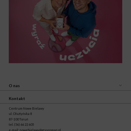
O nas
Kontakt
Centrum Nowe Bielawy
ul. Olsztyńska 8
87-100 Toruń
tel.
(56) 66 22 605
e-mail:
nowebielawy@greenman.pl