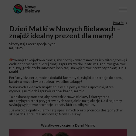
Powrót
Dzień Matki w Nowych Bielawach –
znajdź idealny prezent dla mamy!
Skorzystaj z ofert specjalnych
maj 2026
26 maja to wyjątkowa okazja, aby podziękować mamom za ich miłość, troskę i
codzienne wsparcie. Z tej okazji zapraszamy do Centrum Handlowego Nowe
Bielawy, gdzie czeka mnóstwo inspiracji na wyjątkowe prezenty z okazji Dnia
Matki.
Perfumy, biżuteria, modne dodatki, kosmetyki, książki, dekoracje do domu,
kwiaty, a może chwila relaksu i wspólne zakupy?
W naszych sklepach znajdziecie wiele pomysłów na upominki, które
wywołają uśmiech i sprawią radość każdej mamie.
To doskonały moment, aby odwiedzić Nowe Bielawy i skorzystać z
atrakcyjnych ofert przygotowanych specjalnie na tę okazję. Nasi najemcy
szykują wyjątkowe promocje i rabaty, które umilą zakupy.
Już wkrótce opublikujemy listę specjalnych ofert i promocji dostępnych w
sklepach Centrum Handlowego Nowe Bielawy.
Wyjątkowe okazje na Dzień Mamy: