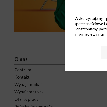
Wykorzystujemy p
społecznościowe i a
udostępniamy part
informacje z innymi
O nas
Centrum
Kontakt
Wynajem lokali
Wynajem stoisk
Oferty pracy
Polityka Prywatności