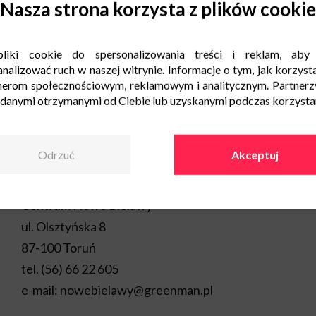
Nasza strona korzysta z plików cookie
liki cookie do spersonalizowania treści i reklam, aby
nalizować ruch w naszej witrynie. Informacje o tym, jak korzysta
nerom społecznościowym, reklamowym i analitycznym. Partnerz
 danymi otrzymanymi od Ciebie lub uzyskanymi podczas korzystani
Odrzuć
Akceptuj
Kontakt
Centrum Nowe Bielawy
ul. Olsztyńska 8
87-100 Toruń
tel.
(56) 66 22 605
e-mail:
nowebielawy@greenman.pl