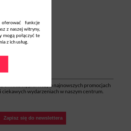
 oferować funkcje
sz z naszej witryny,
y mogą połączyć te
a z ich usług.
Bądź na bieżąco
Dowiedz się pierwszy o najnowszych promocjach
i ciekawych wydarzeniach w naszym centrum.
Zapisz się do newslettera