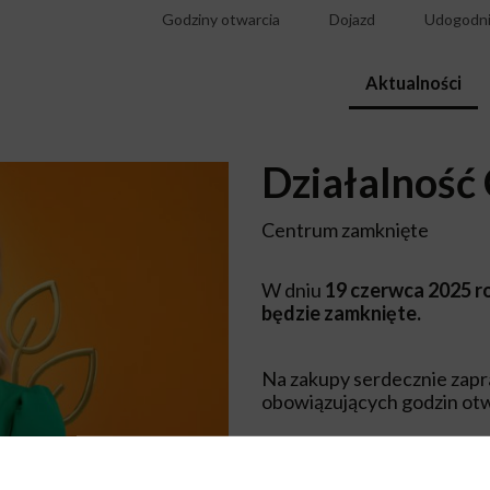
Godziny otwarcia
Dojazd
Udogodni
Aktualności
Działalność
Centrum zamknięte
W dniu
19 czerwca 2025 r
będzie
zamknięte.
Na zakupy serdecznie zap
obowiązujących godzin otw
Dyrekcja Centrum Nowe B