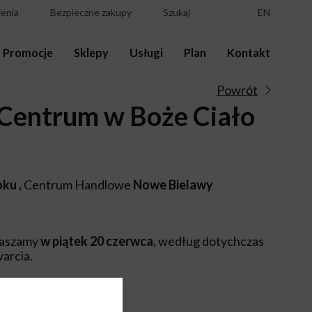
enia
Bezpieczne zakupy
Szukaj
EN
Promocje
Sklepy
Usługi
Plan
Kontakt
Powrót
 Centrum w Boże Ciało
oku
,
Centrum Handlowe
Nowe Bielawy
raszamy
w piątek 20 czerwca
, według dotychczas
arcia.
ielawy