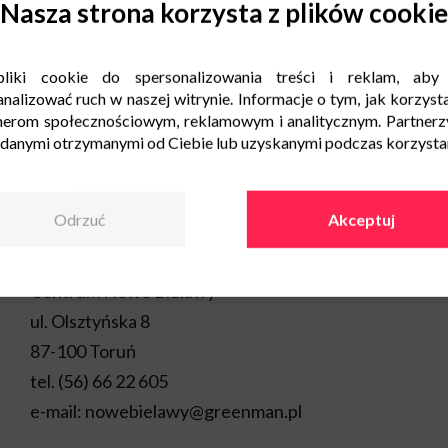
To idealny moment, aby sko
Nasza strona korzysta z plików cookie
promocje i rabaty!
liki cookie do spersonalizowania treści i reklam, aby
Dyrekcja Centrum Nowe B
nalizować ruch w naszej witrynie. Informacje o tym, jak korzysta
nerom społecznościowym, reklamowym i analitycznym. Partnerz
 danymi otrzymanymi od Ciebie lub uzyskanymi podczas korzystani
Odrzuć
Akceptuj
Kontakt
Centrum Nowe Bielawy
ul. Olsztyńska 8
87-100 Toruń
tel.
(56) 66 22 605
e-mail:
nowebielawy@greenman.pl