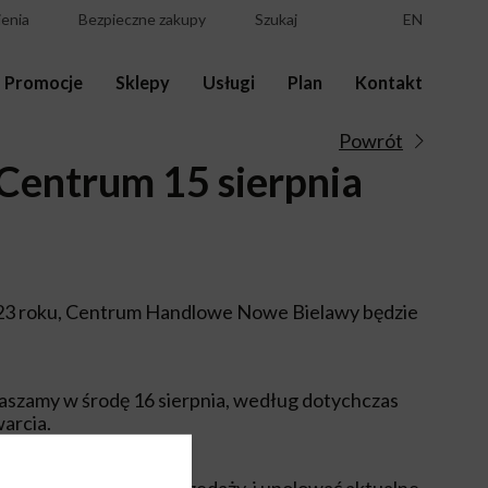
enia
Bezpieczne zakupy
Szukaj
EN
Promocje
Sklepy
Usługi
Plan
Kontakt
Powrót
 Centrum 15 sierpnia
023 roku, Centrum Handlowe Nowe Bielawy będzie
aszamy w środę 16 sierpnia, według dotychczas
arcia.