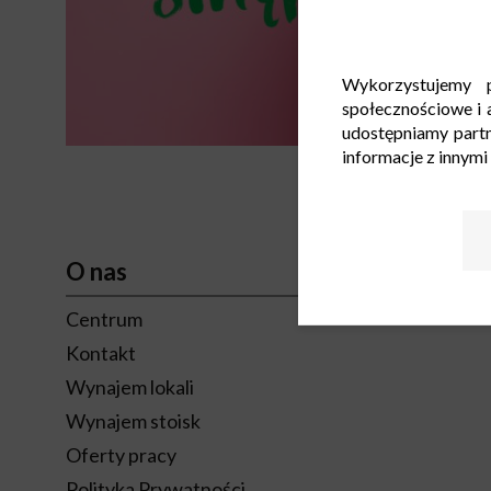
Wykorzystujemy p
społecznościowe i a
udostępniamy part
informacje z innymi
O nas
Centrum
Kontakt
Wynajem lokali
Wynajem stoisk
Oferty pracy
Polityka Prywatności