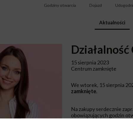
Godziny otwarcia
Dojazd
Udogodni
Aktualności
Działalność
15 sierpnia 2023
Centrum zamknięte
We wtorek, 15 sierpnia 2
zamknięte
.
Na zakupy serdecznie zapr
obowiązujących godzin otw