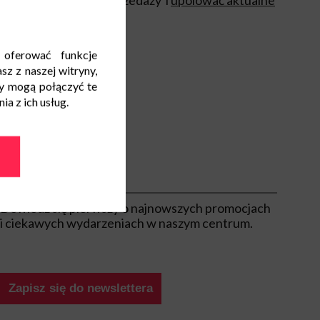
rzystać jeszcze z wyprzedaży i
upolować aktualne
 oferować funkcje
ielawy
sz z naszej witryny,
y mogą połączyć te
a z ich usług.
Bądź na bieżąco
Dowiedz się pierwszy o najnowszych promocjach
i ciekawych wydarzeniach w naszym centrum.
Zapisz się do newslettera