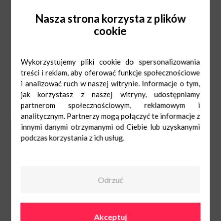
Twoim organizmie
Nasza strona korzysta z plików
Zadbaj o swoje zdrowie oraz dobre samopoczucie
cookie
i zróbmy „COŚ” razem dla zdrowia !
Serdecznie zapraszamy!
Wykorzystujemy pliki cookie do spersonalizowania
treści i reklam, aby oferować funkcje społecznościowe
i analizować ruch w naszej witrynie. Informacje o tym,
jak korzystasz z naszej witryny, udostępniamy
partnerom społecznościowym, reklamowym i
analitycznym. Partnerzy mogą połączyć te informacje z
innymi danymi otrzymanymi od Ciebie lub uzyskanymi
podczas korzystania z ich usług.
Odrzuć
Akceptuj