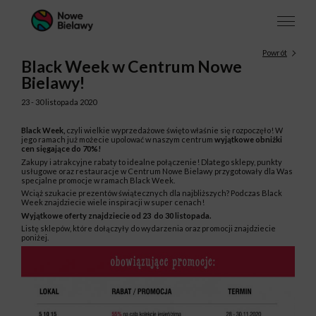
Powrót
Black Week w Centrum Nowe
Bielawy!
23 - 30 listopada 2020
Black Week,
czyli wielkie wyprzedażowe święto właśnie się rozpoczęło! W
jego ramach już możecie upolować w naszym centrum
wyjątkowe obniżki
cen sięgające do 70%!
Zakupy i atrakcyjne rabaty to idealne połączenie! Dlatego sklepy, punkty
usługowe oraz restauracje w Centrum Nowe Bielawy przygotowały dla Was
specjalne promocje w ramach Black Week.
Wciąż szukacie prezentów świątecznych dla najbliższych? Podczas Black
Week znajdziecie wiele inspiracji w super cenach!
Wyjątkowe oferty znajdziecie od 23 do 30 listopada.
Listę sklepów, które dołączyły do wydarzenia oraz promocji znajdziecie
poniżej.