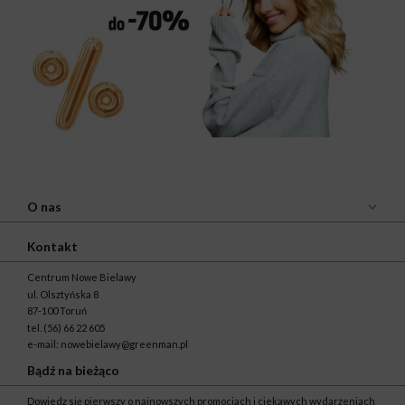
O nas
Kontakt
Centrum Nowe Bielawy
ul. Olsztyńska 8
87-100 Toruń
tel.
(56) 66 22 605
e-mail:
nowebielawy@greenman.pl
Bądź na bieżąco
Dowiedz się pierwszy o najnowszych promocjach i ciekawych wydarzeniach