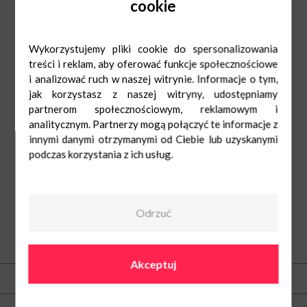
cookie
przebiegać w dwóch kategoriach wiekowych – 7-10 lat oraz 11-15 lat. Na
najlepszych zawodników czekają nagrody m.in. deski trickboardowe oraz
odzież sportowa.
Uzupełnieniem sobotniego wydarzenia będą pokazy taneczne breakdance,
pokazy trickboardu w wykonaniu profesjonalistów oraz konkursy dla
Wykorzystujemy pliki cookie do spersonalizowania
uczestników turnieju „Bitwa na tricki”.
treści i reklam, aby oferować funkcje społecznościowe
Do zobaczenie w Bielawach!
i analizować ruch w naszej witrynie. Informacje o tym,
jak korzystasz z naszej witryny, udostępniamy
partnerom społecznościowym, reklamowym i
analitycznym. Partnerzy mogą połączyć te informacje z
innymi danymi otrzymanymi od Ciebie lub uzyskanymi
podczas korzystania z ich usług.
Odrzuć
O nas
Akceptuj
Kontakt
Centrum Nowe Bielawy